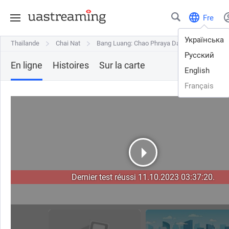
Fre
Українська
Thaïlande
Thaïlande
Chai Nat
Chai Nat
Bang Luang: Chao Phraya Dam
Bang Luang: Chao Phraya Dam
Русский
En ligne
Histoires
Sur la carte
English
Français
Dernier test réussi 11.10.2023 03:37:20.