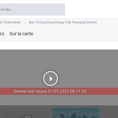
Si Thammarat
Si Thammarat
Ban Thong Kong Khang: Pak Phanang District
Ban Thong Kong Khang: Pak Phanang District
res
Sur la carte
Dernier test réussi 01.05.2023 06:11:09.