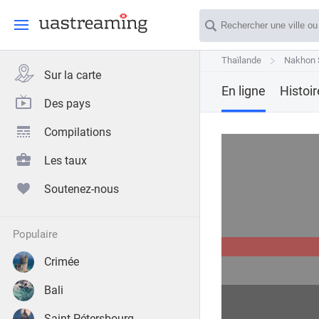
Thaïlande
Thaïlande
Nakhon 
Nakhon 
Sur la carte
En ligne
Histoi
Des pays
Compilations
Les taux
Soutenez-nous
populaire
Crimée
Bali
Saint-Pétersbourg