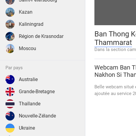
Kazan
Kaliningrad
Ban Thong K
Région de Krasnodar
Thammarat
Moscou
Dans la section cam
Webcam
Ban T
par pays
Nakhon Si Th
Australie
Belle webcam situé 
Grande-Bretagne
ajoutée au service 2
Thaïlande
Nouvelle-Zélande
Ukraine