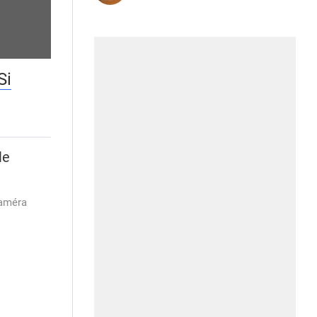
Si
le
Caméra