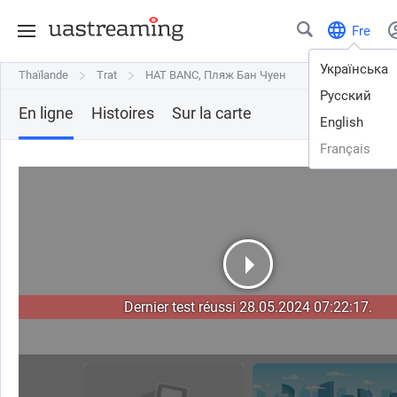
Fre
Українська
Thaïlande
Thaïlande
Trat
Trat
HAT BANC, Пляж Бан Чуен
HAT BANC, Пляж Бан Чуен
Русский
En ligne
Histoires
Sur la carte
English
Français
Dernier test réussi 28.05.2024 07:22:17.