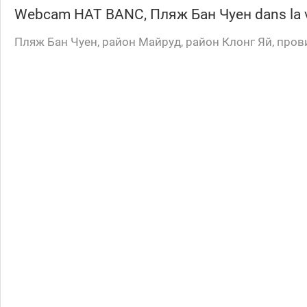
Webcam
HAT BANC, Пляж Бан Чуен
dans la v
Пляж Бан Чуен, район Майруд, район Клонг Яй, пров