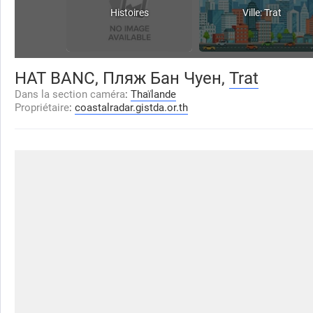
Histoires
Ville: Trat
HAT BANC, Пляж Бан Чуен,
Trat
Dans la section caméra
:
Thaïlande
Propriétaire
:
coastalradar.gistda.or.th