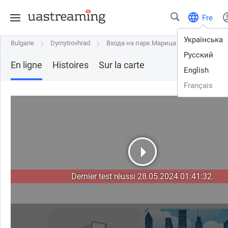
Fre
Українська
Bulgarie
Bulgarie
Dymytrovhrad
Dymytrovhrad
Входа на парк Марица
Входа на парк Марица
Русский
En ligne
Histoires
Sur la carte
English
Français
Dernier test réussi 28.05.2024 01:41:32.