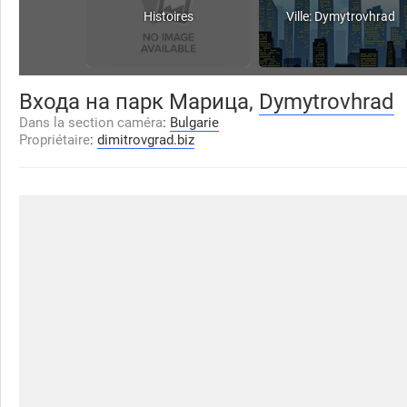
Histoires
Ville: Dymytrovhrad
Входа на парк Марица,
Dymytrovhrad
Dans la section caméra
:
Bulgarie
Propriétaire
:
dimitrovgrad.biz