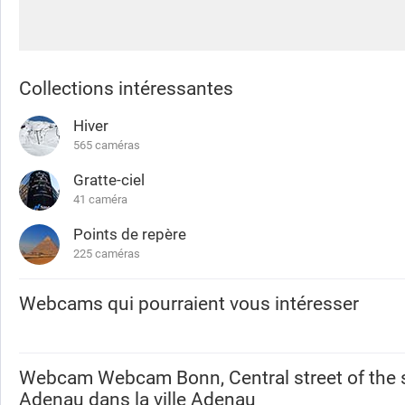
Collections intéressantes
Hiver
565 caméras
Gratte-ciel
41 caméra
Points de repère
225 caméras
Webcams qui pourraient vous intéresser
Webcam
Webcam Bonn, Central street of the 
Adenau
dans la ville Adenau