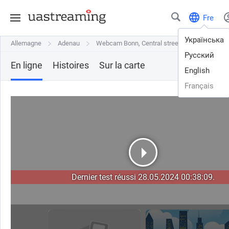
Fre
Українська
Allemagne
Allemagne
Adenau
Adenau
Webcam Bonn, Central street of the suburb o
Webcam Bonn, Central street of the suburb o
Русский
En ligne
Histoires
Sur la carte
English
Français
Dernier test réussi 28.05.2024 00:38:09.