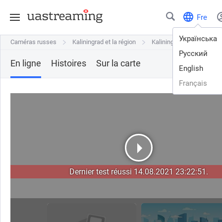
Fre
Українська
Caméras russes
Caméras russes
Kaliningrad et la région
Kaliningrad et la région
Kaliningrad
Kaliningrad
Берлин
Берлин
Русский
En ligne
Histoires
Sur la carte
English
Français
Dernier test réussi 14.08.2021 23:22:51.