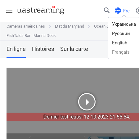
Fre
Українська
Caméras américaines
Caméras américaines
État du Maryland
État du Maryland
Ocean City
Ocean City
Русский
FishTales Bar - Marina Dock
FishTales Bar - Marina Dock
English
En ligne
Histoires
Sur la carte
Français
Dernier test réussi 12.10.2023 21:55:54.