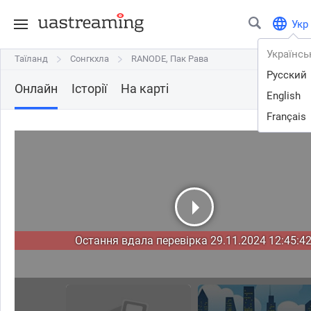
Укр
Українсь
Таїланд
Таїланд
Сонгкхла
Сонгкхла
RANODE, Пак Рава
RANODE, Пак Рава
Русский
Онлайн
Історії
На карті
English
Français
Остання вдала перевірка 29.11.2024 12:45:42