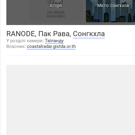
Історії
Місто: Сонгкхла
RANODE, Пак Рава,
Сонгкхла
У розділі камери
:
Таїланду
Власник
:
coastalradar.gistda.or.th