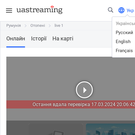
Укр
Українсь
Румунія
Румунія
Отопені
Отопені
live 1
live 1
Русский
Онлайн
Історії
На карті
English
Français
Остання вдала перевірка 17.03.2024 20:06:42