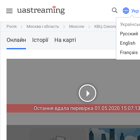
Укр
Українсь
Росія
Росія
Москва і область
Москва і область
Moscow
Moscow
КВЦ Сокольники. Павил
КВЦ Сокольники. Павил
Русский
Онлайн
Історії
На карті
English
Français
Остання вдала перевірка 01.05.2020 15:07:13