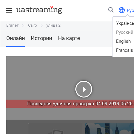
Рус
Українс
Египет
Египет
Cairo
Cairo
улица 2
улица 2
Русский
Онлайн
Истории
На карте
English
Français
Последняя удачная проверка 04.09.2019 06:26: