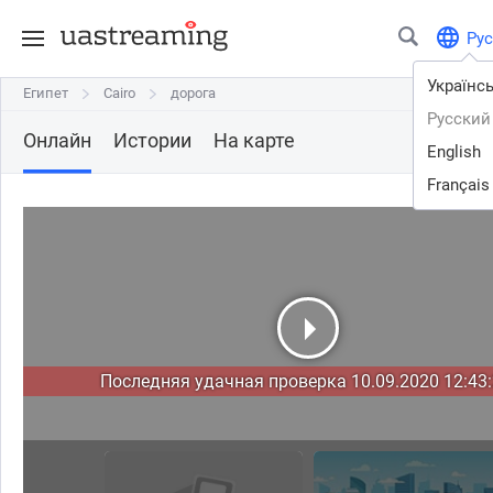
Рус
Українс
Египет
Египет
Cairo
Cairo
дорога
дорога
Русский
Онлайн
Истории
На карте
English
Français
Последняя удачная проверка 10.09.2020 12:43: