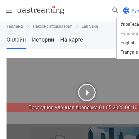
Рус
Українс
Таиланд
Таиланд
Накхонситхаммарат
Накхонситхаммарат
Lan Saka
Lan Saka
Русский
Онлайн
Истории
На карте
English
Français
Последняя удачная проверка 01.05.2023 06:10: