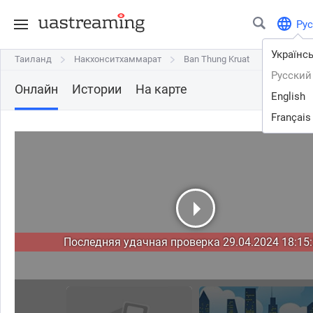
Рус
Українс
Таиланд
Таиланд
Накхонситхаммарат
Накхонситхаммарат
Ban Thung Kruat
Ban Thung Kruat
Русский
Онлайн
Истории
На карте
English
Français
Последняя удачная проверка 29.04.2024 18:15: