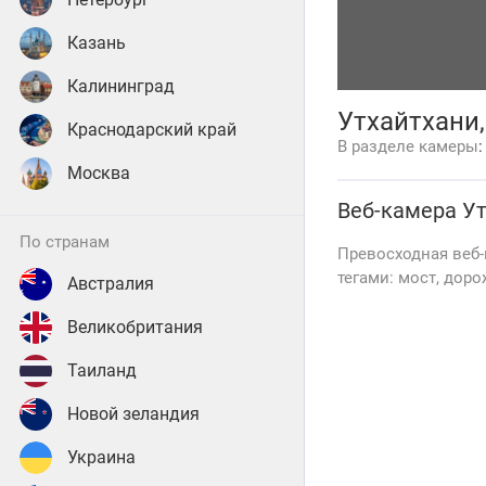
Казань
Калининград
Утхайтхани
Краснодарский край
В разделе камеры
Москва
Веб-камера
У
по странам
Превосходная веб-
тегами: мост, доро
Австралия
Великобритания
Таиланд
Новой зеландия
Украина