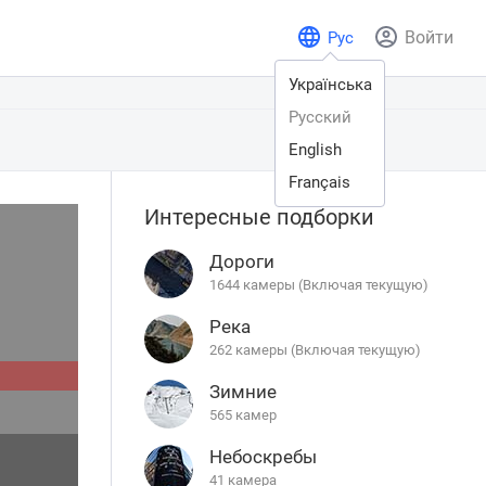
Войти
Рус
Українська
Русский
English
Français
Интересные подборки
Дороги
1644 камеры (Включая текущую)
Река
262 камеры (Включая текущую)
Зимние
565 камер
Небоскребы
41 камера