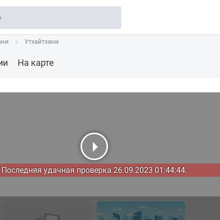
ани
ани
Утхайтхани
Утхайтхани
ии
На карте
Последняя удачная проверка 26.09.2023 01:44:44.