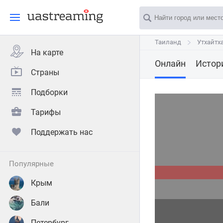
Таиланд
Таиланд
Утхайтх
Утхайтх
На карте
Онлайн
Истор
Страны
Подборки
Тарифы
Поддержать нас
популярные
Крым
Бали
Петербург