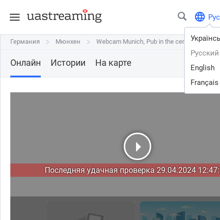
Рус
Українс
Германия
Германия
Мюнхен
Мюнхен
Webcam Munich, Pub in the centre
Webcam Munich, Pub in the centre
Русский
Онлайн
Истории
На карте
English
Français
Последняя удачная проверка 29.04.2024 12:47: