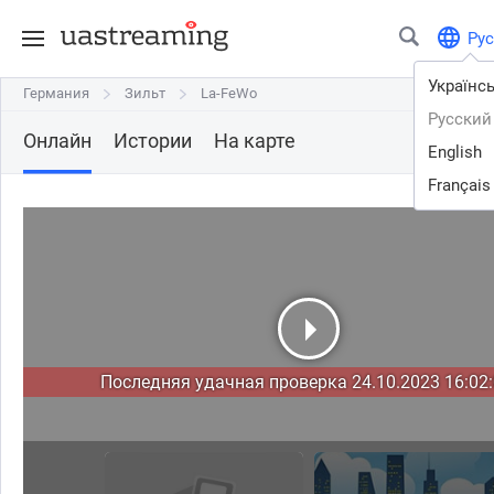
Рус
Українс
Германия
Германия
Зильт
Зильт
La-FeWo
La-FeWo
Русский
Онлайн
Истории
На карте
English
Français
Последняя удачная проверка 24.10.2023 16:02: