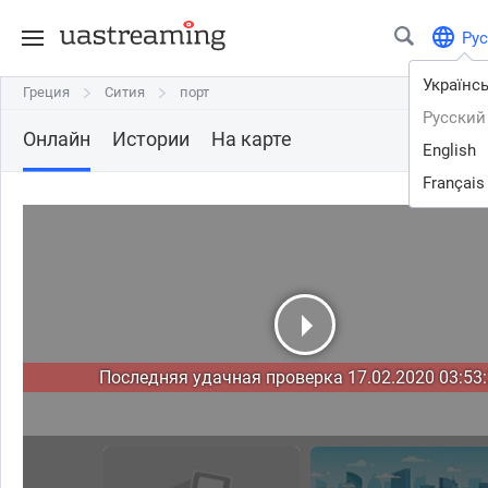
Рус
Українс
Греция
Греция
Сития
Сития
порт
порт
Русский
Онлайн
Истории
На карте
English
Français
Последняя удачная проверка 17.02.2020 03:53: