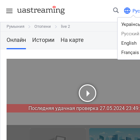
Рус
Українс
Румыния
Румыния
Отопени
Отопени
live 2
live 2
Русский
Онлайн
Истории
На карте
English
Français
Последняя удачная проверка 27.05.2024 23:49: