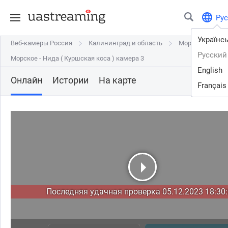
Рус
Українс
Веб-камеры Россия
Веб-камеры Россия
Калининград и область
Калининград и область
Морское
Морское
Русский
Морское - Нида ( Куршская коса ) камера 3
Морское - Нида ( Куршская коса ) камера 3
English
Онлайн
Истории
На карте
Français
Последняя удачная проверка 05.12.2023 18:30: