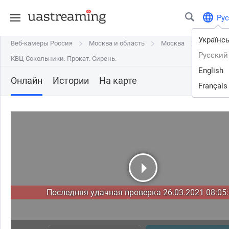
Рус
Українс
Веб-камеры Россия
Веб-камеры Россия
Москва и область
Москва и область
Москва
Москва
Русский
КВЦ Сокольники. Прокат. Сирень.
КВЦ Сокольники. Прокат. Сирень.
English
Онлайн
Истории
На карте
Français
Последняя удачная проверка 26.03.2021 08:05: