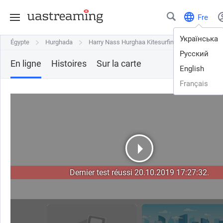
Fre
Українська
Égypte
Égypte
Hurghada
Hurghada
Harry Nass Hurghaa Kitesurfing
Harry Nass Hurghaa Kitesurfing
Русский
En ligne
Histoires
Sur la carte
English
Français
Dernier test réussi 20.10.2019 17:27:32.