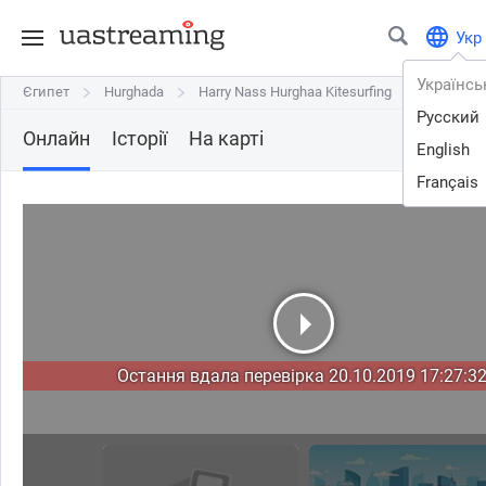
Укр
Українсь
Єгипет
Єгипет
Hurghada
Hurghada
Harry Nass Hurghaa Kitesurfing
Harry Nass Hurghaa Kitesurfing
Русский
Онлайн
Історії
На карті
English
Français
Остання вдала перевірка 20.10.2019 17:27:32