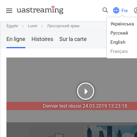
Fre
Українська
Égypte
Égypte
Luxor
Luxor
Луксорский храм
Луксорский храм
Русский
En ligne
Histoires
Sur la carte
English
Français
Dernier test réussi 24.03.2019 13:23:18.