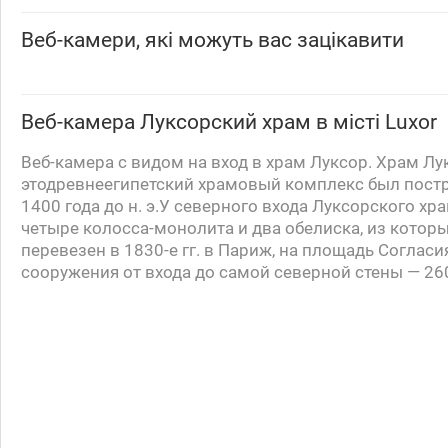
Веб-камери, які можуть вас зацікавити
Веб-камера
Луксорский храм
в місті Luxor
Веб-камера с видом на вход в храм Луксор. Храм Лу
этодревнеегипетский храмовый комплекс был пост
1400 года до н. э.У северного входа
Луксорского
хра
четыре колосса-монолита и два обелиска, из котор
перевезен в
1830-е
гг. в Париж, на площадь Согласи
сооружения от входа до самой северной стены — 26