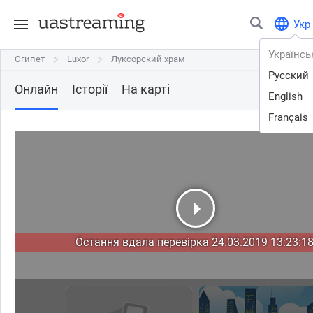
Укр
Українсь
Єгипет
Єгипет
Luxor
Luxor
Луксорский храм
Луксорский храм
Русский
Онлайн
Історії
На карті
English
Français
Остання вдала перевірка 24.03.2019 13:23:18