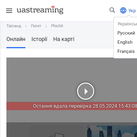
Укр
Українсь
Таїланд
Таїланд
Пхічіт
Пхічіт
Phichit
Phichit
Русский
Онлайн
Історії
На карті
English
Français
Остання вдала перевірка 28.05.2024 15:43:08