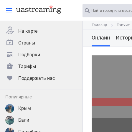
Таиланд
Таиланд
Пхичит
Пхичит
На карте
Онлайн
Истор
Страны
Подборки
Тарифы
Поддержать нас
популярные
Крым
Бали
Петербург