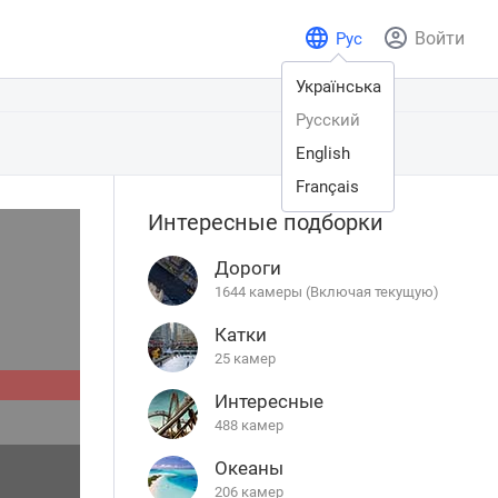
Войти
Рус
Українська
Русский
English
Français
Интересные подборки
Дороги
1644 камеры (Включая текущую)
Катки
25 камер
Интересные
488 камер
Океаны
206 камер